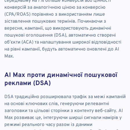
середньому на 7% більше конверсій або цінності
конверсій за аналогічною ціною за конверсію
(CPA/ROAS) порівняно з використанням лише
зіставлення пошукових термінів. Починаючи з
вересня, кампанії, що використовують динамічні
пошукові оголошення (DSA), автоматично створені
об’єкти (ACA) та налаштування широкої відповідності
на рівні кампанії, будуть автоматично оновлені до AI
Max.
AI Max проти динамічної пошукової
реклами (DSA)
DSA традиційно розширювала трафік за межі кампаній
на основі ключових слів, генеруючи релевантні
заголовки та цільові сторінки з контенту веб-сайту. AI
Max розвиває це, інтегруючи ширші сигнали намірів у
режимі реального часу разом із даними